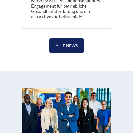
NOVOMATIC AG ihr konsequentes
Engagement für betriebliche
Gesundheitsförderung und ein
attraktives Arbeitsumfeld.
ALLE NEWS