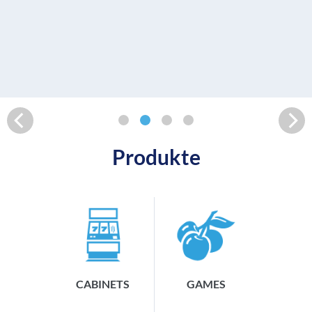
Gehäuseserie schafft eine außergewöhnliche
WEITERLESEN
Entertainment-Atmosphäre für
anspruchsvolle Gäste und entführt Spielende
in neue Galaxien des Spielvergnügens.
WEITERLESEN
Produkte
CABINETS
GAMES