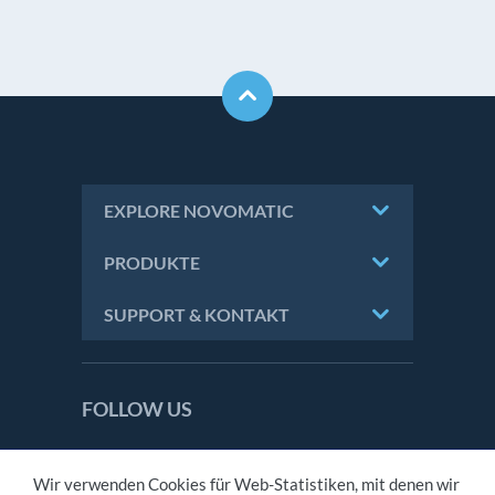
EXPLORE NOVOMATIC
PRODUKTE
SUPPORT & KONTAKT
FOLLOW US
NOVOMATIC AG is licensed and regulated in
Great Britain by the Gambling Commission
Wir verwenden Cookies für Web-Statistiken, mit denen wir