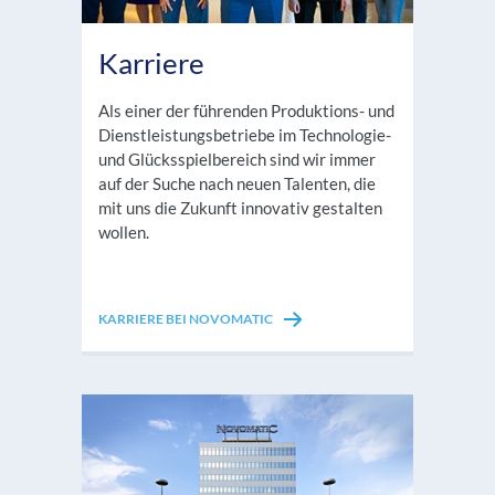
Karriere
Als einer der führenden Produktions- und
Dienstleistungsbetriebe im Technologie-
und Glücksspielbereich sind wir immer
auf der Suche nach neuen Talenten, die
mit uns die Zukunft innovativ gestalten
wollen.
KARRIERE BEI NOVOMATIC