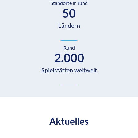
Standorte in rund
50
Ländern
Rund
2.000
Spielstätten weltweit
Aktuelles