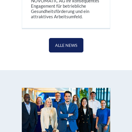
NOVOMATIC AG ihr konsequentes
Engagement für betriebliche
Gesundheitsförderung und ein
attraktives Arbeitsumfeld.
ALLE NEWS