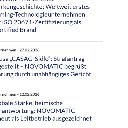
rkengeschichte: Weltweit erstes
ming-Technologieunternehmen
t ISO 20671-Zertifizierung als
ertified Brand"
ernehmen -
27.02.2026
usa „CASAG-Sidlo“: Strafantrag
gestellt – NOVOMATIC begrüßt
ärung durch unabhängiges Gericht
ernehmen -
12.02.2026
obale Stärke, heimische
rantwortung: NOVOMATIC
neut als Leitbetrieb ausgezeichnet