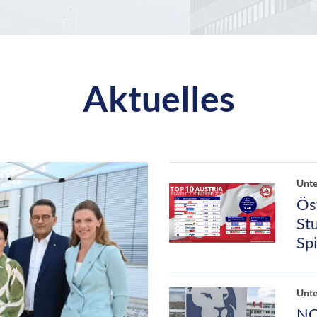
Aktuelles
Unt
Ös
St
Sp
Unt
NO