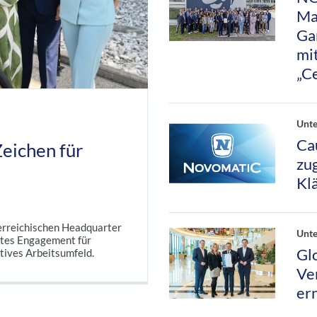
Ma
Ga
mi
„C
Unt
Ca
eichen für
zu
Kl
erreichischen Headquarter
Unt
tes Engagement für
Gl
tives Arbeitsumfeld.
Ve
er