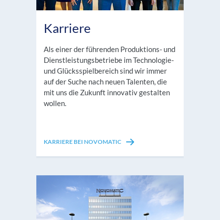
Karriere
Als einer der führenden Produktions- und
Dienstleistungsbetriebe im Technologie-
und Glücksspielbereich sind wir immer
auf der Suche nach neuen Talenten, die
mit uns die Zukunft innovativ gestalten
wollen.
KARRIERE BEI NOVOMATIC