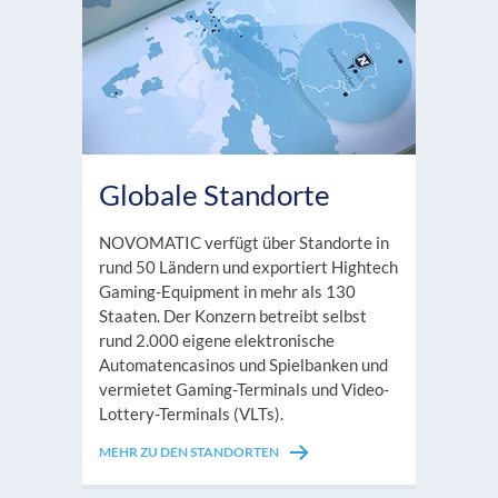
Globale Standorte
NOVOMATIC verfügt über Standorte in
rund 50 Ländern und exportiert Hightech
Gaming-Equipment in mehr als 130
Staaten. Der Konzern betreibt selbst
rund 2.000 eigene elektronische
Automatencasinos und Spielbanken und
vermietet Gaming-Terminals und Video-
Lottery-Terminals (VLTs).
MEHR ZU DEN STANDORTEN