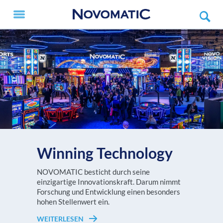
Winning Technology
V.I.P. X
Der NOVOMATIC AG-Konzern ist mit mehr
NOVOMATIC besticht durch seine
Jeder Gast verdient es, sich wie ein V.I.P. zu
als 3,6 Milliarden Euro Umsatz im Jahr 2025
einzigartige Innovationskraft. Darum nimmt
fühlen!
Wählen Sie das NOVOMATIC ETG-Setup, das
einer der größten Gaming-
Forschung und Entwicklung einen besonders
Think bigger! Extra hohe und großzügig
am besten zu Ihrem Spielbereich passt!
Technologiekonzerne weltweit und Europas
hohen Stellenwert ein.
breite Spielbildschirme sorgen für ein
klare Nummer 1 im Bereich der Hightech
intensives Spielerlebnis mit beeindruckender
WEITERLESEN
WEITERLESEN
Gaming-Technologie.
grafischer Inszenierung. Die neue V.I.P. X-