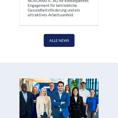
NOVOMATIC AG ihr konsequentes
Engagement für betriebliche
Gesundheitsförderung und ein
attraktives Arbeitsumfeld.
ALLE NEWS