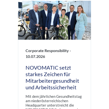
Corporate Responsibility -
10.07.2026
NOVOMATIC setzt
starkes Zeichen für
Mitarbeitergesundheit
und Arbeitssicherheit
Mit dem jährlichen Gesundheitstag
am niederösterreichischen
Headquarter unterstreicht die