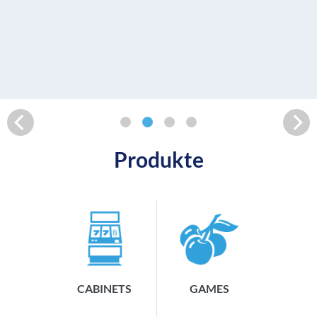
Gehäuseserie schafft eine außergewöhnliche
WEITERLESEN
Entertainment-Atmosphäre für
anspruchsvolle Gäste und entführt Spielende
in neue Galaxien des Spielvergnügens.
WEITERLESEN
Produkte
CABINETS
GAMES