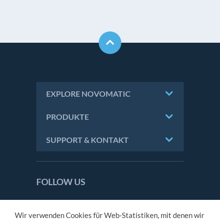
EXPLORE NOVOMATIC
PRODUKTE
SUPPORT & KONTAKT
FOLLOW US
NOVOMATIC AG is licensed and regulated in
Great Britain by the Gambling Commission
Wir verwenden Cookies für Web-Statistiken, mit denen wir