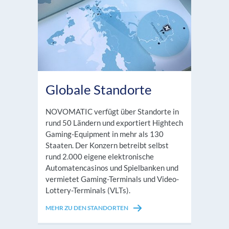
Globale Standorte
NOVOMATIC verfügt über Standorte in
rund 50 Ländern und exportiert Hightech
Gaming-Equipment in mehr als 130
Staaten. Der Konzern betreibt selbst
rund 2.000 eigene elektronische
Automatencasinos und Spielbanken und
vermietet Gaming-Terminals und Video-
Lottery-Terminals (VLTs).
MEHR ZU DEN STANDORTEN