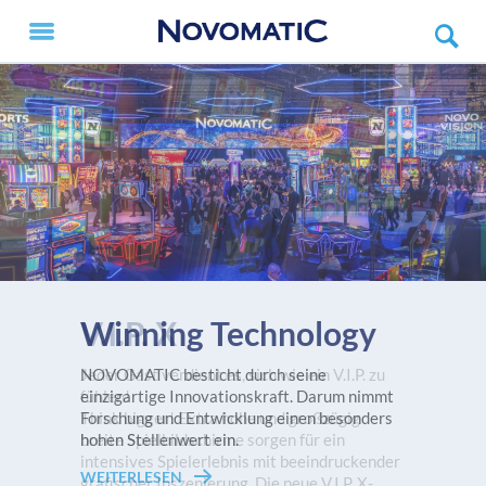
Winning Technology
V.I.P. X
Der NOVOMATIC AG-Konzern ist mit mehr
NOVOMATIC besticht durch seine
Jeder Gast verdient es, sich wie ein V.I.P. zu
als 3,6 Milliarden Euro Umsatz im Jahr 2025
einzigartige Innovationskraft. Darum nimmt
fühlen!
Wählen Sie das NOVOMATIC ETG-Setup, das
einer der größten Gaming-
Forschung und Entwicklung einen besonders
Think bigger! Extra hohe und großzügig
am besten zu Ihrem Spielbereich passt!
Technologiekonzerne weltweit und Europas
hohen Stellenwert ein.
breite Spielbildschirme sorgen für ein
klare Nummer 1 im Bereich der Hightech
intensives Spielerlebnis mit beeindruckender
WEITERLESEN
WEITERLESEN
Gaming-Technologie.
grafischer Inszenierung. Die neue V.I.P. X-