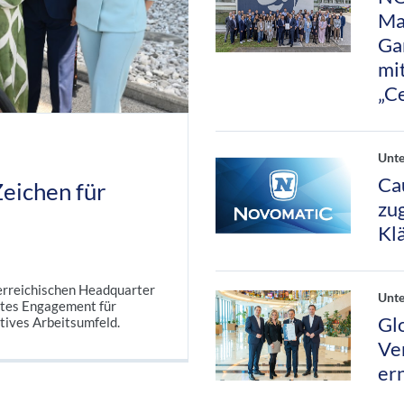
Ma
Ga
mi
„C
Unt
Ca
eichen für
zu
Kl
erreichischen Headquarter
Unt
tes Engagement für
Gl
tives Arbeitsumfeld.
Ve
er