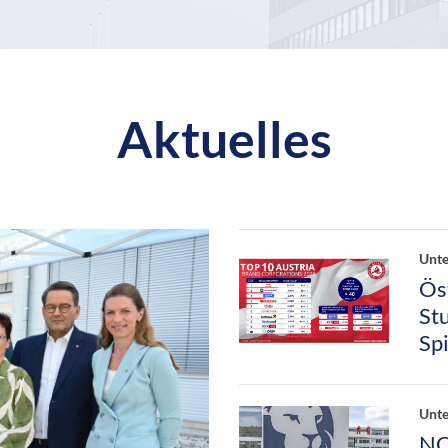
Aktuelles
Unt
Ös
St
Sp
Unt
NO