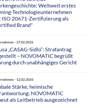
rkengeschichte: Weltweit erstes
ming-Technologieunternehmen
t ISO 20671-Zertifizierung als
ertified Brand"
ernehmen -
27.02.2026
usa „CASAG-Sidlo“: Strafantrag
gestellt – NOVOMATIC begrüßt
ärung durch unabhängiges Gericht
ernehmen -
12.02.2026
obale Stärke, heimische
rantwortung: NOVOMATIC
neut als Leitbetrieb ausgezeichnet