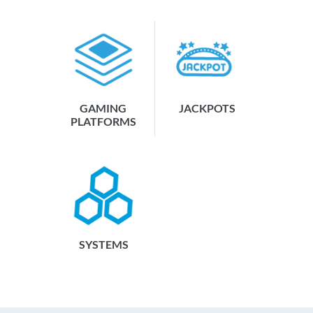
GAMING
JACKPOTS
PLATFORMS
SYSTEMS