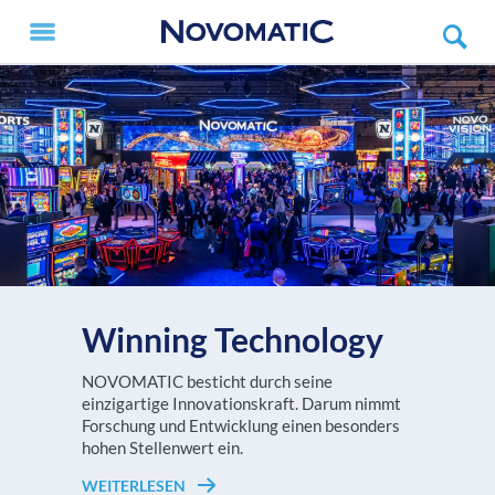
Winning Technology
V.I.P. X
Der NOVOMATIC AG-Konzern ist mit mehr
NOVOMATIC besticht durch seine
Jeder Gast verdient es, sich wie ein V.I.P. zu
als 3,6 Milliarden Euro Umsatz im Jahr 2025
einzigartige Innovationskraft. Darum nimmt
fühlen!
Wählen Sie das NOVOMATIC ETG-Setup, das
einer der größten Gaming-
Forschung und Entwicklung einen besonders
Think bigger! Extra hohe und großzügig
am besten zu Ihrem Spielbereich passt!
Technologiekonzerne weltweit und Europas
hohen Stellenwert ein.
breite Spielbildschirme sorgen für ein
klare Nummer 1 im Bereich der Hightech
intensives Spielerlebnis mit beeindruckender
WEITERLESEN
WEITERLESEN
Gaming-Technologie.
grafischer Inszenierung. Die neue V.I.P. X-