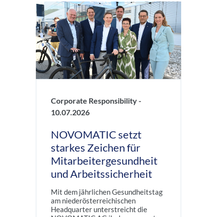
Corporate Responsibility -
10.07.2026
NOVOMATIC setzt
starkes Zeichen für
Mitarbeitergesundheit
und Arbeitssicherheit
Mit dem jährlichen Gesundheitstag
am niederösterreichischen
Headquarter unterstreicht die