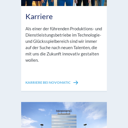
Karriere
Als einer der führenden Produktions- und
Dienstleistungsbetriebe im Technologie-
und Glücksspielbereich sind wir immer
auf der Suche nach neuen Talenten, die
mit uns die Zukunft innovativ gestalten
wollen.
KARRIERE BEI NOVOMATIC