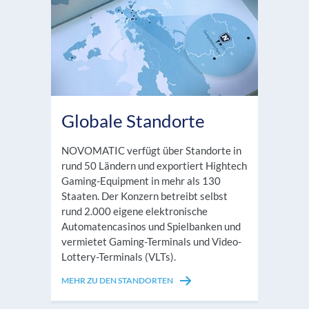
Globale Standorte
NOVOMATIC verfügt über Standorte in
rund 50 Ländern und exportiert Hightech
Gaming-Equipment in mehr als 130
Staaten. Der Konzern betreibt selbst
rund 2.000 eigene elektronische
Automatencasinos und Spielbanken und
vermietet Gaming-Terminals und Video-
Lottery-Terminals (VLTs).
MEHR ZU DEN STANDORTEN