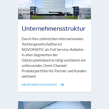
Unternehmensstruktur
Durch ihre zahlreichen internationalen
Tochtergesellschaften ist
NOVOMATIC als Full Service-Anbieter
in allen Segmenten der
Glücksspielindustrie tätig und bietet ein
umfassendes Omni-Channel-
Produktportfolio für Partner und Kunden
weltweit.
MEHR ÜBER NOVOMATIC