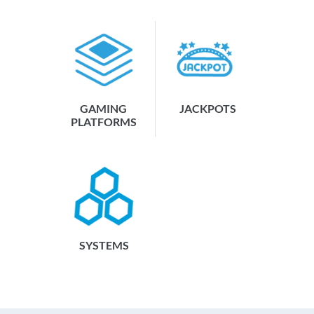
GAMING
JACKPOTS
PLATFORMS
SYSTEMS