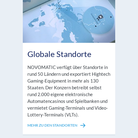
Globale Standorte
NOVOMATIC verfügt über Standorte in
rund 50 Ländern und exportiert Hightech
Gaming-Equipment in mehr als 130
Staaten. Der Konzern betreibt selbst
rund 2.000 eigene elektronische
Automatencasinos und Spielbanken und
vermietet Gaming-Terminals und Video-
Lottery-Terminals (VLTs).
MEHR ZU DEN STANDORTEN