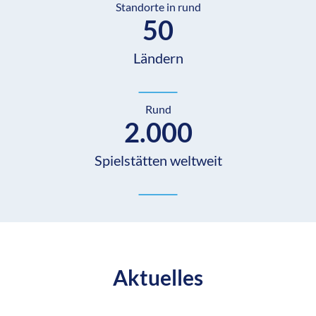
Standorte in rund
50
Ländern
Rund
2.000
Spielstätten weltweit
Aktuelles