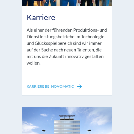
Karriere
Als einer der führenden Produktions- und
Dienstleistungsbetriebe im Technologie-
und Glücksspielbereich sind wir immer
auf der Suche nach neuen Talenten, die
mit uns die Zukunft innovativ gestalten
wollen.
KARRIERE BEI NOVOMATIC