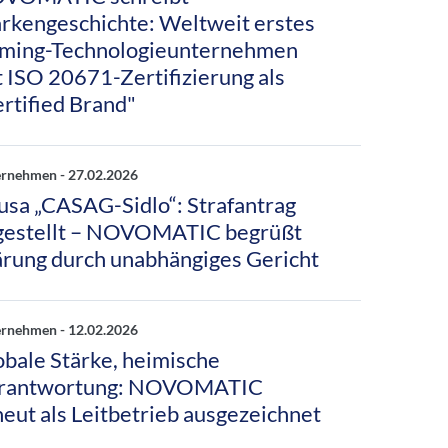
rkengeschichte: Weltweit erstes
ming-Technologieunternehmen
t ISO 20671-Zertifizierung als
ertified Brand"
ernehmen -
27.02.2026
usa „CASAG-Sidlo“: Strafantrag
gestellt – NOVOMATIC begrüßt
ärung durch unabhängiges Gericht
ernehmen -
12.02.2026
obale Stärke, heimische
rantwortung: NOVOMATIC
neut als Leitbetrieb ausgezeichnet