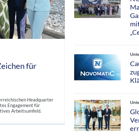
Ma
Ga
mi
„C
Unt
Ca
eichen für
zu
Kl
erreichischen Headquarter
Unt
tes Engagement für
Gl
tives Arbeitsumfeld.
Ve
er