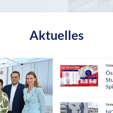
Aktuelles
Unt
Ös
St
Sp
Unt
NO