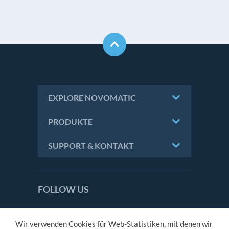
EXPLORE NOVOMATIC
PRODUKTE
SUPPORT & KONTAKT
FOLLOW US
NOVOMATIC AG is licensed and regulated in
Great Britain by the Gambling Commission
Wir verwenden Cookies für Web-Statistiken, mit denen wir