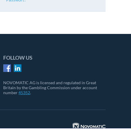
FOLLOW US
NOVOMATIC AG is licensed and regulated in Great
Britain by the Gambling Commission under account
number
45352
.