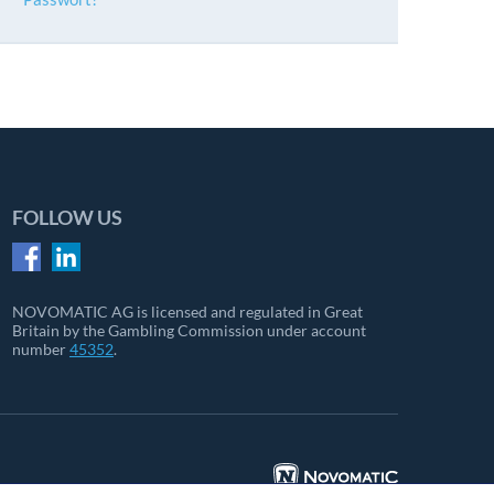
FOLLOW US
NOVOMATIC AG is licensed and regulated in Great
Britain by the Gambling Commission under account
number
45352
.