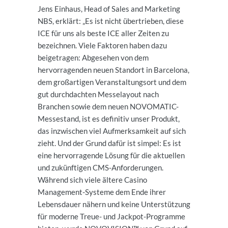
Jens Einhaus, Head of Sales and Marketing
NBS, erklärt: „Es ist nicht übertrieben, diese
ICE für uns als beste ICE aller Zeiten zu
bezeichnen. Viele Faktoren haben dazu
beigetragen: Abgesehen von dem
hervorragenden neuen Standort in Barcelona,
dem großartigen Veranstaltungsort und dem
gut durchdachten Messelayout nach
Branchen sowie dem neuen NOVOMATIC-
Messestand, ist es definitiv unser Produkt,
das inzwischen viel Aufmerksamkeit auf sich
zieht. Und der Grund dafür ist simpel: Es ist
eine hervorragende Lösung für die aktuellen
und zukünftigen CMS-Anforderungen.
Während sich viele ältere Casino
Management-Systeme dem Ende ihrer
Lebensdauer nähern und keine Unterstützung
für moderne Treue- und Jackpot-Programme