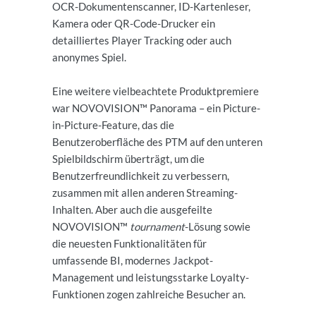
OCR-Dokumentenscanner, ID-Kartenleser,
Kamera oder QR-Code-Drucker ein
detailliertes Player Tracking oder auch
anonymes Spiel.
Eine weitere vielbeachtete Produktpremiere
war NOVOVISION™ Panorama – ein Picture-
in-Picture-Feature, das die
Benutzeroberfläche des PTM auf den unteren
Spielbildschirm überträgt, um die
Benutzerfreundlichkeit zu verbessern,
zusammen mit allen anderen Streaming-
Inhalten. Aber auch die ausgefeilte
NOVOVISION™
tournament
-Lösung sowie
die neuesten Funktionalitäten für
umfassende BI, modernes Jackpot-
Management und leistungsstarke Loyalty-
Funktionen zogen zahlreiche Besucher an.