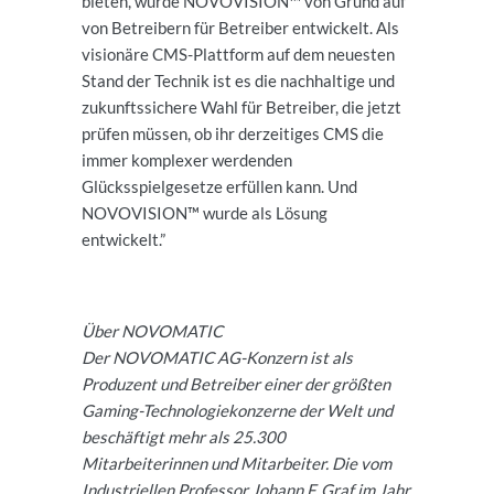
bieten, wurde NOVOVISION™ von Grund auf
von Betreibern für Betreiber entwickelt. Als
visionäre CMS-Plattform auf dem neuesten
Stand der Technik ist es die nachhaltige und
zukunftssichere Wahl für Betreiber, die jetzt
prüfen müssen, ob ihr derzeitiges CMS die
immer komplexer werdenden
Glücksspielgesetze erfüllen kann. Und
NOVOVISION™ wurde als Lösung
entwickelt.”
Über NOVOMATIC
Der NOVOMATIC AG-Konzern ist als
Produzent und Betreiber einer der größten
Gaming-Technologiekonzerne der Welt und
beschäftigt mehr als 25.300
Mitarbeiterinnen und Mitarbeiter. Die vom
Industriellen Professor Johann F. Graf im Jahr