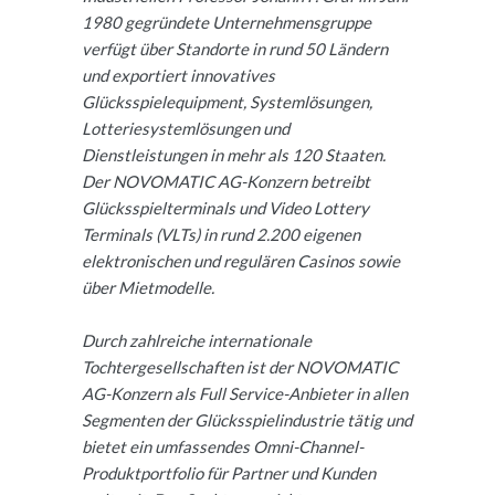
1980 gegründete Unternehmensgruppe
verfügt über Standorte in rund 50 Ländern
und exportiert innovatives
Glücksspielequipment, Systemlösungen,
Lotteriesystemlösungen und
Dienstleistungen in mehr als 120 Staaten.
Der NOVOMATIC AG-Konzern betreibt
Glücksspielterminals und Video Lottery
Terminals (VLTs) in rund 2.200 eigenen
elektronischen und regulären Casinos sowie
über Mietmodelle.
Durch zahlreiche internationale
Tochtergesellschaften ist der NOVOMATIC
AG-Konzern als Full Service-Anbieter in allen
Segmenten der Glücksspielindustrie tätig und
bietet ein umfassendes Omni-Channel-
Produktportfolio für Partner und Kunden