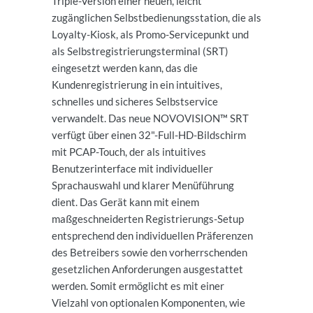
Triple-Version einer neuen, leicht
zugänglichen Selbstbedienungsstation, die als
Loyalty-Kiosk, als Promo-Servicepunkt und
als Selbstregistrierungsterminal (SRT)
eingesetzt werden kann, das die
Kundenregistrierung in ein intuitives,
schnelles und sicheres Selbstservice
verwandelt. Das neue NOVOVISION™ SRT
verfügt über einen 32"-Full-HD-Bildschirm
mit PCAP-Touch, der als intuitives
Benutzerinterface mit individueller
Sprachauswahl und klarer Menüführung
dient. Das Gerät kann mit einem
maßgeschneiderten Registrierungs-Setup
entsprechend den individuellen Präferenzen
des Betreibers sowie den vorherrschenden
gesetzlichen Anforderungen ausgestattet
werden. Somit ermöglicht es mit einer
Vielzahl von optionalen Komponenten, wie