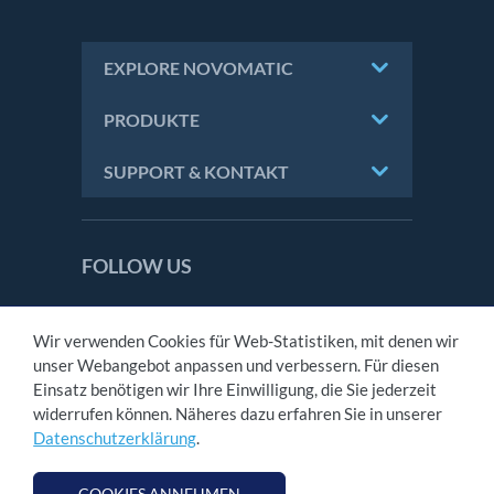
EXPLORE NOVOMATIC
PRODUKTE
SUPPORT & KONTAKT
FOLLOW US
NOVOMATIC AG is licensed and regulated in
Great Britain by the Gambling Commission
Wir verwenden Cookies für Web-Statistiken, mit denen wir
under account number
45352
.
unser Webangebot anpassen und verbessern. Für diesen
Einsatz benötigen wir Ihre Einwilligung, die Sie jederzeit
widerrufen können. Näheres dazu erfahren Sie in unserer
KONTAKT
Datenschutzerklärung
.
IMPRESSUM
AGB
COOKIES ANNEHMEN