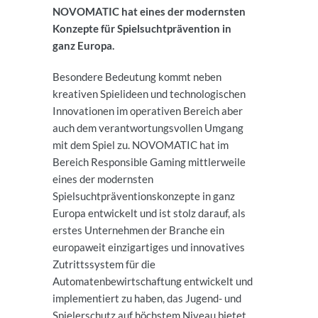
NOVOMATIC hat eines der modernsten
Konzepte für Spielsuchtprävention in
ganz Europa.
Besondere Bedeutung kommt neben
kreativen Spielideen und technologischen
Innovationen im operativen Bereich aber
auch dem verantwortungsvollen Umgang
mit dem Spiel zu. NOVOMATIC hat im
Bereich Responsible Gaming mittlerweile
eines der modernsten
Spielsuchtpräventionskonzepte in ganz
Europa entwickelt und ist stolz darauf, als
erstes Unternehmen der Branche ein
europaweit einzigartiges und innovatives
Zutrittssystem für die
Automatenbewirtschaftung entwickelt und
implementiert zu haben, das Jugend- und
Spielerschutz auf höchstem Niveau bietet.