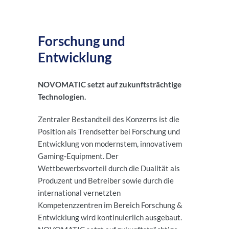
Forschung und
Entwicklung
NOVOMATIC setzt auf zukunftsträchtige
Technologien.
Zentraler Bestandteil des Konzerns ist die
Position als Trendsetter bei Forschung und
Entwicklung von modernstem, innovativem
Gaming-Equipment. Der
Wettbewerbsvorteil durch die Dualität als
Produzent und Betreiber sowie durch die
international vernetzten
Kompetenzzentren im Bereich Forschung &
Entwicklung wird kontinuierlich ausgebaut.