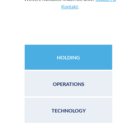
Kontakt
.
HOLDING
OPERATIONS
TECHNOLOGY