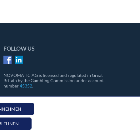
FOLLOW US
NOVOMATIC AG is licensed and regulated in Great
Britain by the Gambling Commission under account
number
45352
.
ANNEHMEN
BLEHNEN