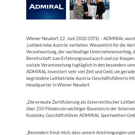
Wiener Neudorf, 22. Juni 2020 (OTS) – ADMIRAL wurde
‚Leitbetriebe Austria‘ verliehen. Wesentlich für die Ver
Verantwortung, der nachhaltige Unternehmenserfolg, d
Bereitschaft zum Erfahrungsaustausch und zur Koopera
soziale Verantwortung tagtäglich in den besonders sen
ADMIRAL investiert sehr viel Zeit und Geld, um gerade 
begründete Leitbetriebe Austria-Geschäftsführerin M
Headquarter in Wiener Neudorf.
„Die erneute Zertifizierung als österreichischer Leitb
über 250 Filialen ein wichtiger Baustein in der österre
Kozelsky, Geschäftsführer ADMIRAL Sportwetten GmbH
„Besonders freut mich, dass unsere Anstrengungen und 