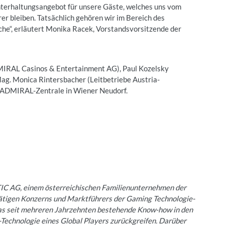
nterhaltungsangebot für unsere Gäste, welches uns vom
r bleiben. Tatsächlich gehören wir im Bereich des
che“, erläutert Monika Racek, Vorstandsvorsitzende der
MIRAL Casinos & Entertainment AG), Paul Kozelsky
. Monica Rintersbacher (Leitbetriebe Austria-
er ADMIRAL-Zentrale in Wiener Neudorf.
 AG, einem österreichischen Familienunternehmen der
t tätigen Konzerns und Marktführers der Gaming Technologie-
 seit mehreren Jahrzehnten bestehende Know-how in den
echnologie eines Global Players zurückgreifen. Darüber