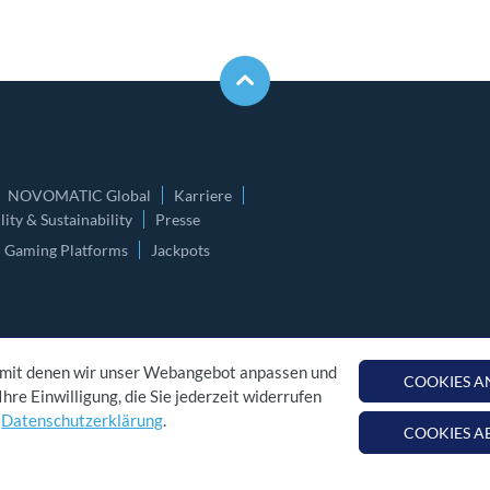
NOVOMATIC Global
Karriere
ity & Sustainability
Presse
Gaming Platforms
Jackpots
 mit denen wir unser Webangebot anpassen und
COOKIES 
hre Einwilligung, die Sie jederzeit widerrufen
r
Datenschutzerklärung
.
COOKIES A