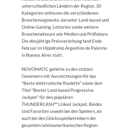
unterschiedlichen Ländern der Region. 30
Kategorien umfassen die verschiedenen
Branchensegmente, darunter Land-based und
Online-Gaming, Lotterien sowie weitere
Branchenakteure wie Medien und Prüflabore.
Die diesjährige Preisverleihung fand Ende
Februar im Hipódromo Argentino de Palermo
in Buenos Aires statt.
NOVOMATIC gehörte zu den stolzen
Gewinnern mit Auszeichnungen für das
"Beste elektronische Roulette" sowie dem
Titel "Bester Land-based Progressive
Jackpot" für den populären
THUNDERCASH™ Linked Jackpot. Beides
sind Favoriten sowohl bei den Spielern, als
auch bei den Glücksspielbetreibern der
gesamten lateinamerikanischen Region.