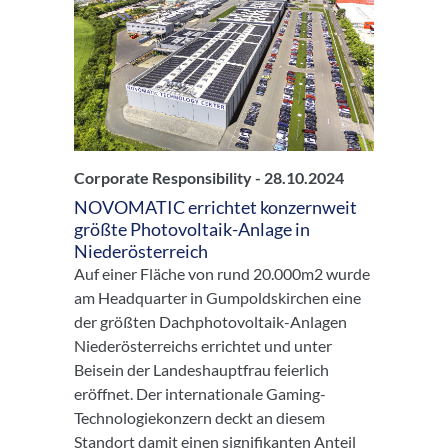
Corporate Responsibility -
28.10.2024
NOVOMATIC errichtet konzernweit
größte Photovoltaik-Anlage in
Niederösterreich
Auf einer Fläche von rund 20.000m2 wurde
am Headquarter in Gumpoldskirchen eine
der größten Dachphotovoltaik-Anlagen
Niederösterreichs errichtet und unter
Beisein der Landeshauptfrau feierlich
eröffnet. Der internationale Gaming-
Technologiekonzern deckt an diesem
Standort damit einen signifikanten Anteil