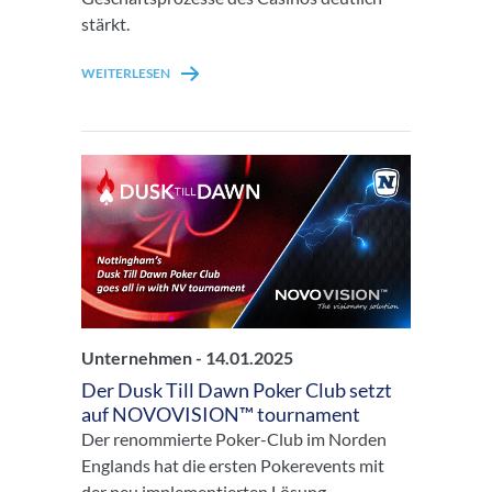
stärkt.
WEITERLESEN
Unternehmen -
14.01.2025
Der Dusk Till Dawn Poker Club setzt
auf NOVOVISION™ tournament
Der renommierte Poker-Club im Norden
Englands hat die ersten Pokerevents mit
der neu implementierten Lösung