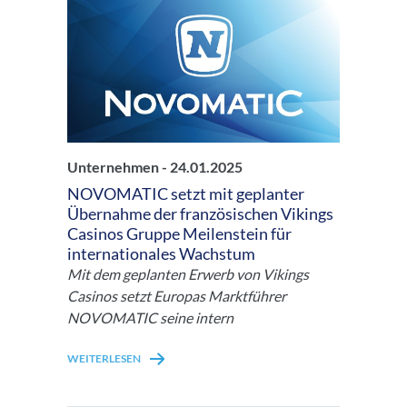
Unternehmen -
24.01.2025
NOVOMATIC setzt mit geplanter
Übernahme der französischen Vikings
Casinos Gruppe Meilenstein für
internationales Wachstum
Mit dem geplanten Erwerb von Vikings
Casinos setzt Europas Marktführer
NOVOMATIC seine intern
WEITERLESEN