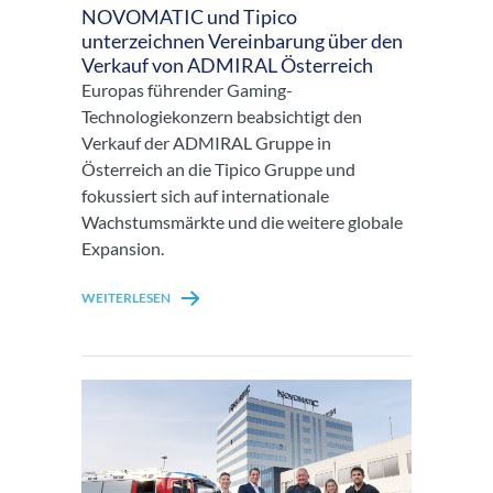
NOVOMATIC und Tipico
unterzeichnen Vereinbarung über den
Verkauf von ADMIRAL Österreich
Europas führender Gaming-
Technologiekonzern beabsichtigt den
Verkauf der ADMIRAL Gruppe in
Österreich an die Tipico Gruppe und
fokussiert sich auf internationale
Wachstumsmärkte und die weitere globale
Expansion.
WEITERLESEN