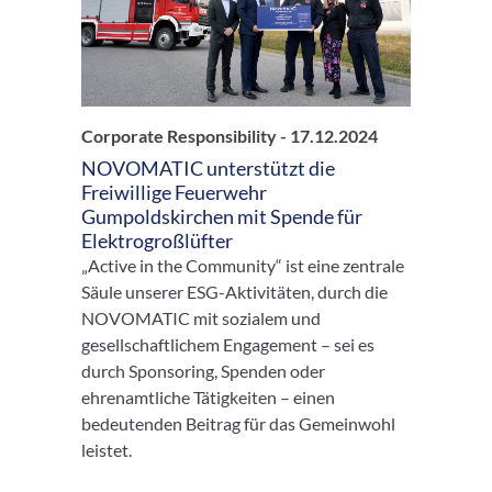
Corporate Responsibility -
17.12.2024
NOVOMATIC unterstützt die
Freiwillige Feuerwehr
Gumpoldskirchen mit Spende für
Elektrogroßlüfter
„Active in the Community“ ist eine zentrale
Säule unserer ESG-Aktivitäten, durch die
NOVOMATIC mit sozialem und
gesellschaftlichem Engagement – sei es
durch Sponsoring, Spenden oder
ehrenamtliche Tätigkeiten – einen
bedeutenden Beitrag für das Gemeinwohl
leistet.