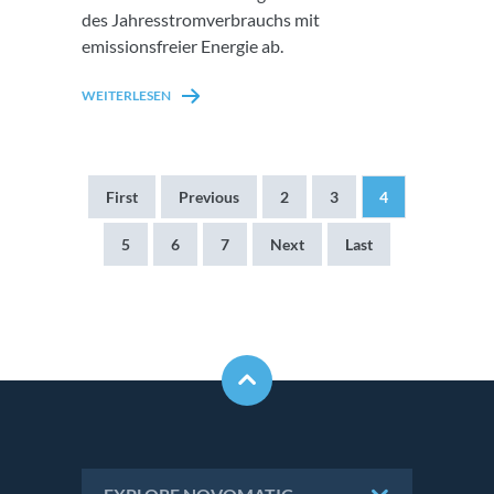
des Jahresstromverbrauchs mit
emissionsfreier Energie ab.
WEITERLESEN
First
First
Vorherige
Previous
Seite
2
Seite
3
Aktuelle
4
page
Seite
Seite
Seite
5
Seite
6
Seite
7
Nächste
Next
Last
Last
Seite
page