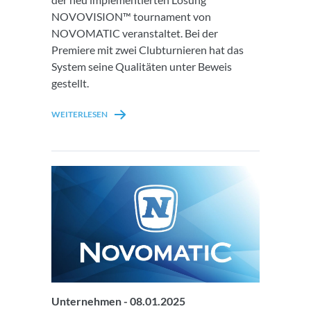
NOVOVISION™ tournament von
NOVOMATIC veranstaltet. Bei der
Premiere mit zwei Clubturnieren hat das
System seine Qualitäten unter Beweis
gestellt.
WEITERLESEN
Unternehmen -
08.01.2025