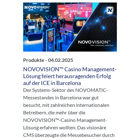
Produkte -
04.02.2025
NOVOVISION™ Casino Management-
Lösung feiert herausragenden Erfolg
auf der ICE in Barcelona
Der Systems-Sektor des NOVOMATIC-
Messestandes in Barcelona war gut
besucht, mit zahlreichen internationalen
Betreibern, die mehr über die
NOVOVISION™-Casino Management-
Lösung erfahren wollten. Das visionäre
CMS überzeugte die Messebesucher durch