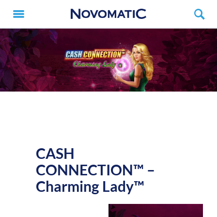
CASH
CONNECTION™ –
Charming Lady™