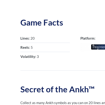
Game Facts
Lines:
20
Platform:
Reels:
5
Volatility:
3
Secret of the Ankh™
Collect as many Ankh symbols as you can on 20 lines an