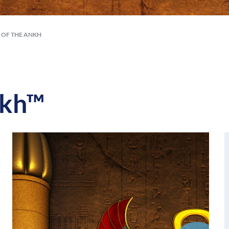
 OF THE ANKH
nkh™