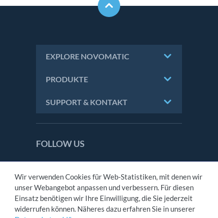
EXPLORE NOVOMATIC
PRODUKTE
SUPPORT & KONTAKT
FOLLOW US
NOVOMATIC AG is licensed and regulated in
Great Britain by the Gambling Commission
Wir verwenden Cookies für Web-Statistiken, mit denen wir
under account number
45352
.
unser Webangebot anpassen und verbessern. Für diesen
Einsatz benötigen wir Ihre Einwilligung, die Sie jederzeit
widerrufen können. Näheres dazu erfahren Sie in unserer
KONTAKT