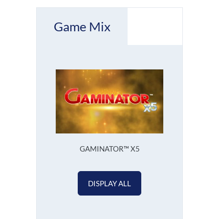
Game Mix
GAMINATOR™ X5
DISPLAY ALL