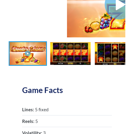
Game Facts
Lines:
5 fixed
Reels:
5
Volatility:
3