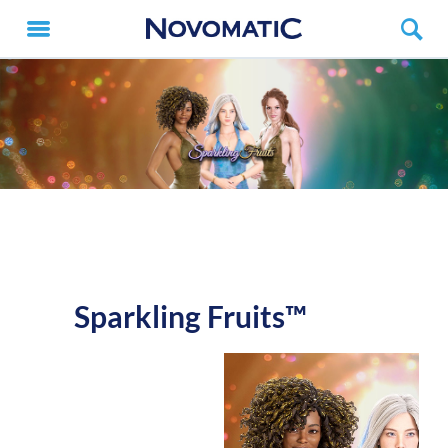
Sparkling Fruits™