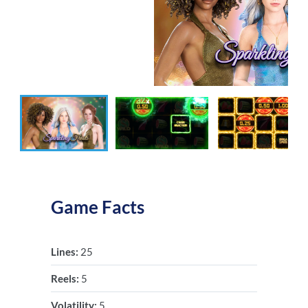
Game Facts
Lines:
25
Reels:
5
Volatility:
5