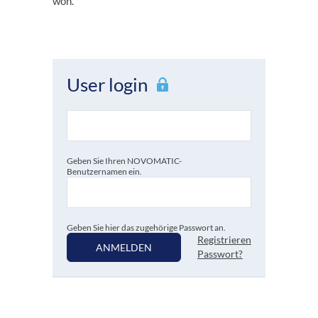
won.
User login
Geben Sie Ihren NOVOMATIC-
Benutzernamen ein.
Geben Sie hier das zugehörige Passwort an.
Registrieren
ANMELDEN
Passwort?