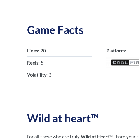
Game Facts
Lines:
20
Platform:
Reels:
5
Volatility:
3
Wild at heart™
For all those who are truly
Wild at Heart™
- bare your 