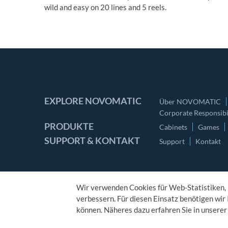
wild and easy on 20 lines and 5 reels.
EXPLORE NOVOMATIC
Über NOVOMATIC
Corporate Responsibil
PRODUKTE
Cabinets
Games
SUPPORT & KONTAKT
Support
Kontakt
Wir verwenden Cookies für Web-Statistiken,
verbessern. Für diesen Einsatz benötigen wir I
KONTAKT
können. Näheres dazu erfahren Sie in unsere
IMPRESSUM
AGB
DATENSCHUTZ