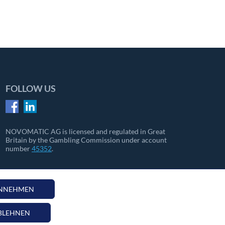
FOLLOW US
NOVOMATIC AG is licensed and regulated in Great
Britain by the Gambling Commission under account
number
45352
.
ANNEHMEN
BLEHNEN